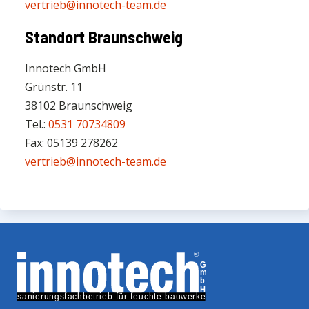
vertrieb@innotech-team.de
Standort Braunschweig
Innotech GmbH
Grünstr. 11
38102 Braunschweig
Tel.:
0531 70734809
Fax: 05139 278262
vertrieb@innotech-team.de