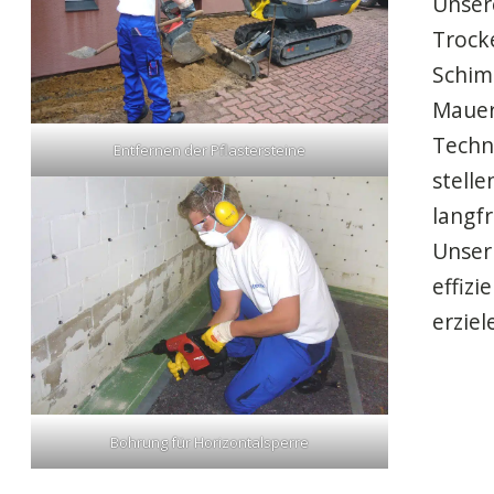
Unser
Trock
Schim
Mauer
Techn
Entfernen der Pflastersteine
stelle
langfr
Unser
effizi
erziel
Bohrung für Horizontalsperre