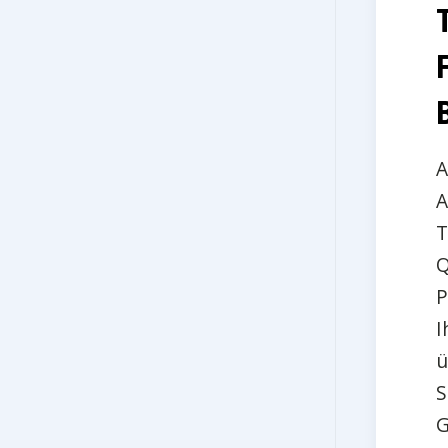
A
A
T
Q
P
I
ü
S
G