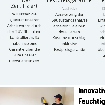
TÜV-
Festpreisgarantie
Te
Zertifiziert
Nach der
D
Wir lassen die
Auswertung der
l
Qualität unserer
Bauzustandsanalyse
Erf
Arbeit extern durch
erhalten Sie einen
wi
den TÜV Rheinland
detaillierten
sc
kontrollieren. So
Kostenvoranschlag
ei
haben Sie eine
inklusive
in
Garantie über die
Festpreisgarantie
übe
Güte unserer
a
Dienstleistungen.
Innovati
Feuchtig