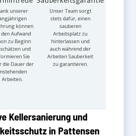
rmintreue
Sauberkeitsgarantie
ank unserer
Unser Team sorgt
angjährigen
stets dafür, einen
ahrung können
sauberen
r den Aufwand
Arbeitsplatz zu
hon zu Beginn
hinterlassen und
nschätzen und
auch während der
formieren Sie
Arbeiten Sauberkeit
r die Dauer der
zu garantieren.
nstehenden
Arbeiten.
ve Kellersanierung und
keitsschutz in Pattensen