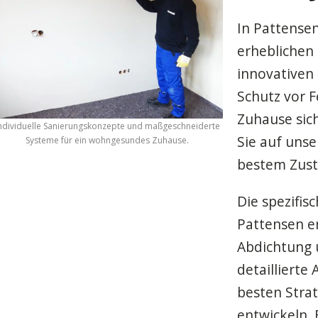
In Pattense
erheblichen
innovativen
Schutz vor F
Zuhause sic
ndividuelle Sanierungskonzepte und maßgeschneiderte
Sie auf unse
Systeme für ein wohngesundes Zuhause.
bestem Zust
Die spezifi
Pattensen e
Abdichtung 
detaillierte
besten Strat
entwickeln. 