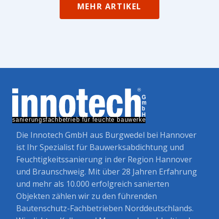
MEHR ARTIKEL
Die Innotech GmbH aus Burgwedel bei Hannover
ist Ihr Spezialist für Bauwerksabdichtung und
Feuchtigkeitssanierung in der Region Hannover
und Braunschweig. Mit über 28 Jahren Erfahrung
und mehr als 10.000 erfolgreich sanierten
Objekten zählen wir zu den führenden
Bautenschutz-Fachbetrieben Norddeutschlands.