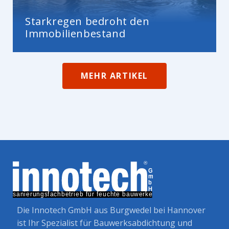
Starkregen bedroht den
Immobilienbestand
MEHR ARTIKEL
Die Innotech GmbH aus Burgwedel bei Hannover
ist Ihr Spezialist für Bauwerksabdichtung und