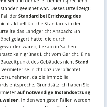
nd sei
und der Keller dementsprechend
tänden geeignet war. Dieses Urteil zeigt:
 Fall der
Standard bei Errichtung des
icht aktuell übliche Standards in der
rteilte das Landgericht Ansbach: Ein
möbel gelagert hatte, die durch
 geworden waren, bekam in Sachen
atz kein grünes Licht vom Gericht. Eine
um Bauzeitpunkt des Gebäudes nicht
Stand
ermieter sei nicht dazu verpflichtet,
g vorzunehmen, da die Immobilie
rds entspreche. Grundsätzlich haben Sie
ermieter
auf notwendige Instandsetzung
zuweisen
. In den wenigsten Fällen werden