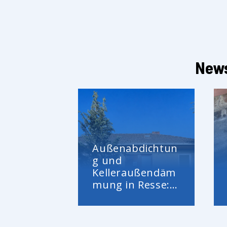
News
Außenabdichtun
g und
Kelleraußendäm
mung in Resse:
Feuchteschutz
und
energetische